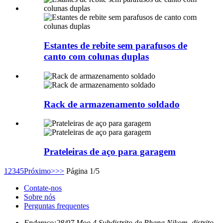
Estantes de rebite sem parafusos de
canto com colunas duplas
Rack de armazenamento soldado
Prateleiras de aço para garagem
1
2
3
4
5
Próximo>
>>
Página 1/5
Contate-nos
Sobre nós
Perguntas frequentes
Endereço:
28/07 Moo.4 Subdistrito de Phana Nikom, distrito