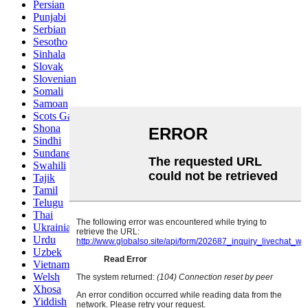
Persian
Punjabi
Serbian
Sesotho
Sinhala
Slovak
Slovenian
Somali
Samoan
Scots Gaelic
Shona
Sindhi
Sundanese
Swahili
Tajik
Tamil
Telugu
Thai
Ukrainian
Urdu
Uzbek
Vietnamese
Welsh
Xhosa
Yiddish