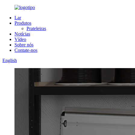
Lar
Produtos
Prateleiras
Notícias
Vídeo
Sobre nós
Contate-nos
English