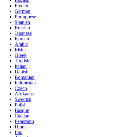
English
French
German
Portuguese
Spanish
Russian
Japanese
Korean
Arabic
Irish
Greek
Turkish
Italian
Danish
Romanian
Indonesian
Czech
Afrikaans
Swedish
Polish
Basque
Catalan
Esperanto
Hindi
Lao